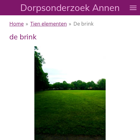
Dorpsonderzoek Annen
Ga
direct
naar
Home
»
Tien elementen
»
De brink
de
de brink
hoofdinhoud