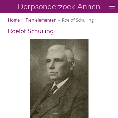
Dorpsonderzoek Annen
Ga
direct
naar
Home
»
Tien elementen
»
Roelof Schuiling
de
Roelof Schuiling
hoofdinhoud